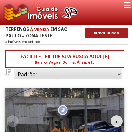
TERRENOS
EM SAO
À VENDA
Nova Busca
PAULO - ZONA LESTE
imóveis encontrados
3
FACILITE - FILTRE SUA BUSCA AQUI [+]
Bairro, Vagas, Dorms, Área, etc
Dormitórios
0
(3)
Vagas
0
(3)
Bairros - Veja o Mapa do Bairro
‹
›
Sao Paulo - Zona Leste