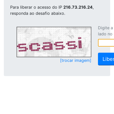
Para liberar o acesso
do IP
216.73.216.24
,
responda ao desafio abaixo.
Digite 
lado no
[trocar imagem]