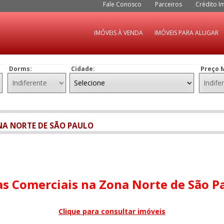
Fale Conosco
Parceiros
Crédito Im
IMÓVEIS À VENDA
IMÓVEIS PARA ALUGAR
Dorms:
Cidade:
Preço 
NA NORTE DE SÃO PAULO
as Comerciais na Zona Norte de São P
Clique para consultar imóveis