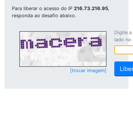
Para liberar o acesso
do IP
216.73.216.95
,
responda ao desafio abaixo.
Digite 
lado no
[trocar imagem]