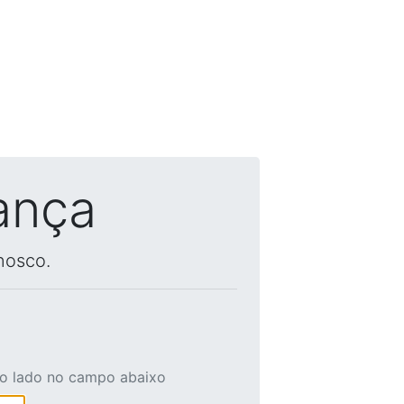
ança
nosco.
ao lado no campo abaixo