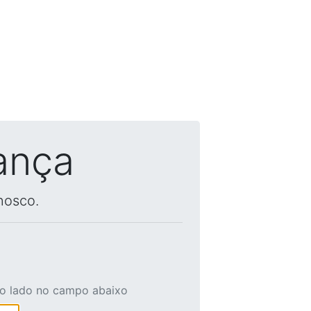
ança
nosco.
ao lado no campo abaixo