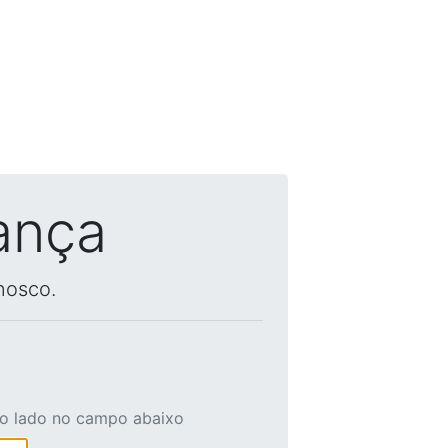
ança
nosco.
ao lado no campo abaixo