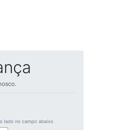
ança
nosco.
ao lado no campo abaixo