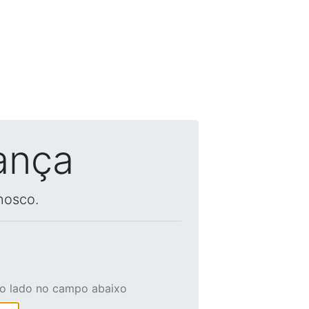
ança
nosco.
ao lado no campo abaixo