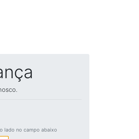
ança
nosco.
ao lado no campo abaixo