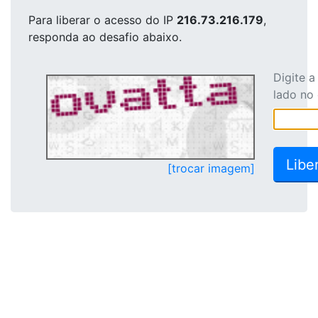
Para liberar o acesso
do IP
216.73.216.179
,
responda ao desafio abaixo.
Digite 
lado no
[trocar imagem]